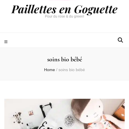
Paillettes en Goguette
Pour du rose & du green!
soins bio bébé
Home
/
soins bio bébé