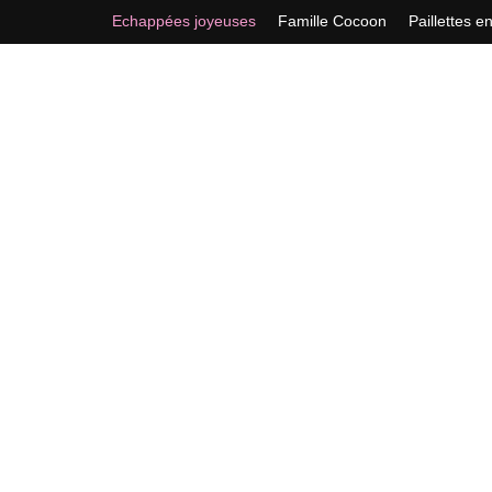
Echappées joyeuses
Famille Cocoon
Paillettes e