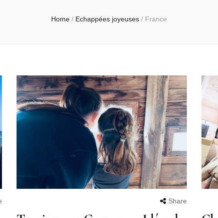
Home
/
Echappées joyeuses
/
France
e
Share