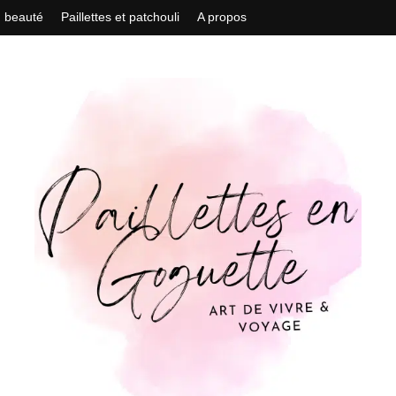
n beauté
Paillettes et patchouli
A propos