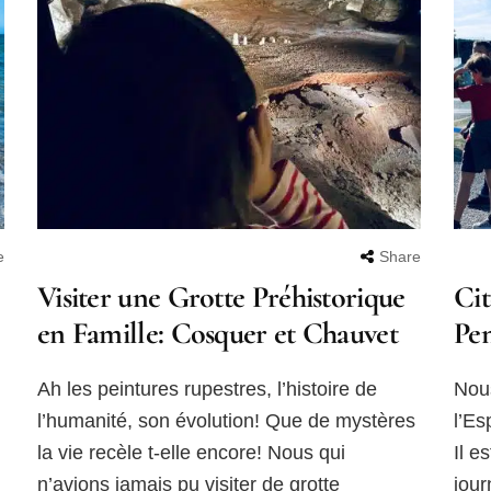
e
Share
Visiter une Grotte Préhistorique
Cit
en Famille: Cosquer et Chauvet
Pen
Ah les peintures rupestres, l’histoire de
Nous
l’humanité, son évolution! Que de mystères
l’Es
la vie recèle t-elle encore! Nous qui
Il e
n’avions jamais pu visiter de grotte
jour