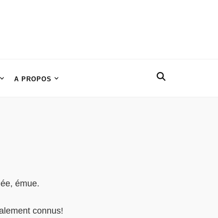
A PROPOS
hée, émue.
ialement connus!