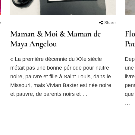
e
Share
Maman & Moi & Maman de
Flo
Maya Angelou
Pau
« La première décennie du XXe siècle
Depu
n’était pas une bonne période pour naitre
une 
noire, pauvre et fille à Saint Louis, dans le
livr
Missouri, mais Vivian Baxter est née noire
pens
et pauvre, de parents noirs et …
que 
…