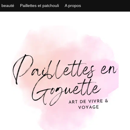
n beauté
Paillettes et patchouli
A propos