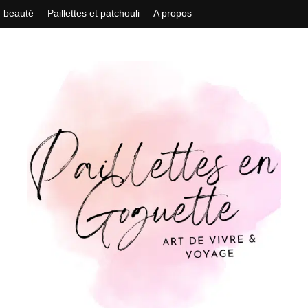
n beauté
Paillettes et patchouli
A propos