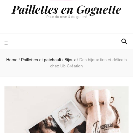
Paillettes en Goguette
Pour du rose & du green!
Home
/
Paillettes et patchouli
/
Bijoux
/
Des bijoux fins et délicats
chez Ub Création