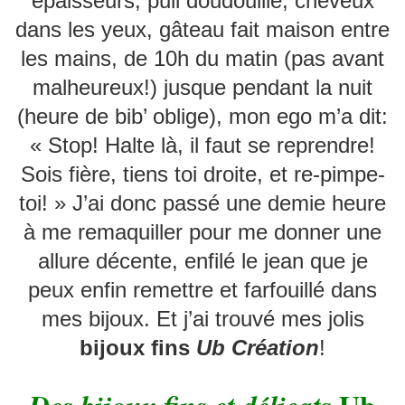
épaisseurs,
pull doudouille,
cheveux
Création
dans les yeux,
gâteau fait maison entre
les mains,
de 10h du matin (pas avant
malheureux!) jusque pendant la nuit
(heure de bib’ oblige),
mon ego m’a dit:
« Stop! Halte là, il faut se reprendre!
Sois fière, tiens toi droite, et re-pimpe-
toi! »
J’ai donc passé une demie heure
à me remaquiller pour me donner une
allure décente, enfilé le jean que je
peux enfin remettre et farfouillé dans
mes bijoux.
Et j’ai trouvé mes jolis
bijoux fins
Ub Création
!