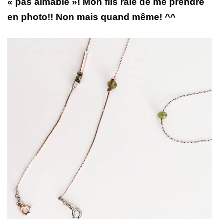
« pas aimable »! Mon fils râle de me prendre
en photo!! Non mais quand même! ^^