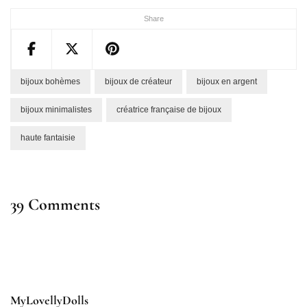
Share
bijoux bohèmes
bijoux de créateur
bijoux en argent
bijoux minimalistes
créatrice française de bijoux
haute fantaisie
39 Comments
MyLovellyDolls