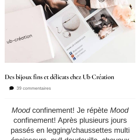
Des bijoux fins et délicats chez Ub Création
sur
39 commentaires
Des
bijoux
fins
Mood
confinement! Je répète
Mood
et
confinement!
Après plusieurs jours
délicats
chez
passés en
legging/chaussettes multi
Ub