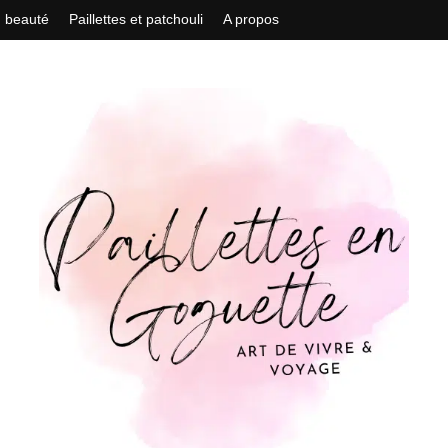
n beauté
Paillettes et patchouli
A propos