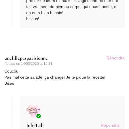
profiter de leurs bienfaits! il s’agit d’une recette qui
fait vraiment du bien au corps, qui nous booste, et
on en a bien besoin!!
bisous!
unefillepasparisienne
Répondre
Posted on
14/03/2020 at 15:31
Coucou,
Pas mal cette salade, ça change! Je te pique la recette!
Bises
JulieLab
Répondre