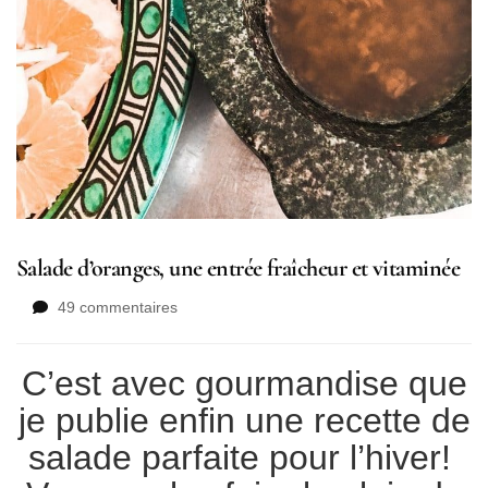
Salade d’oranges, une entrée fraîcheur et vitaminée
sur
49 commentaires
Salade
d’oranges,
C’est avec gourmandise que
une
entrée
je publie enfin une recette de
fraîcheur
et
salade parfaite pour l’hiver!
vitaminée