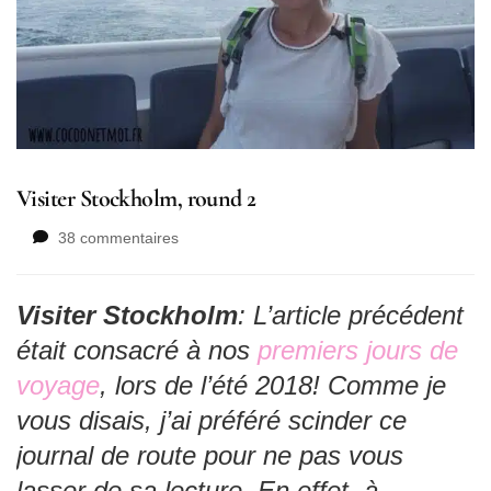
Visiter Stockholm, round 2
sur
38 commentaires
Visiter
Stockholm,
round
Visiter Stockholm
: L’article précédent
2
était consacré à nos
premiers jours de
voyage
, lors de l’été 2018! Comme je
vous disais, j’ai préféré scinder ce
journal de route pour ne pas vous
lasser de sa lecture. En effet, à